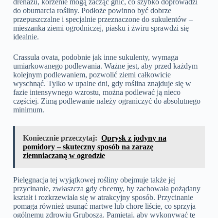
drenażu, korzenie mogą zacząć gnić, co szybko doprowadzi
do obumarcia rośliny. Podłoże powinno być dobrze
przepuszczalne i specjalnie przeznaczone do sukulentów –
mieszanka ziemi ogrodniczej, piasku i żwiru sprawdzi się
idealnie.
Crassula ovata, podobnie jak inne sukulenty, wymaga
umiarkowanego podlewania. Ważne jest, aby przed każdym
kolejnym podlewaniem, pozwolić ziemi całkowicie
wyschnąć. Tylko w upalne dni, gdy roślina znajduje się w
fazie intensywnego wzrostu, można podlewać ją nieco
częściej. Zimą podlewanie należy ograniczyć do absolutnego
minimum.
Koniecznie przeczytaj:
Oprysk z jodyny na
pomidory – skuteczny sposób na zarazę
ziemniaczaną w ogrodzie
Pielęgnacja tej wyjątkowej rośliny obejmuje także jej
przycinanie, zwłaszcza gdy chcemy, by zachowała pożądany
kształt i rozkrzewiała się w atrakcyjny sposób. Przycinanie
pomaga również usunąć martwe lub chore liście, co sprzyja
ogólnemu zdrowiu Grubosza. Pamiętaj, aby wykonywać tę