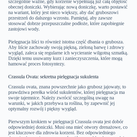
szczególnie ważne, gdy korzenie wypełniają już całą objętość
obecnej doniczki. Wybierając nową doniczkę, warto postawić
na wariant, który jest nieco większy, aby dać gruboszowi
przestrzeń do dalszego wzrostu. Pamiętaj, aby zawsze
stosować dobrze przepuszczalne podłoże, które zapobiegnie
zastojowi wody.
Pielęgnacja liści to również istotna część dbania o grubosza.
Aby liście zachowały swoją piękną, zieloną barwę i zdrowy
wygląd, zaleca się regularne ich wycieranie wilgotną szmatką.
Dzięki temu usuwamy kurz i zanieczyszczenia, które mogą
hamować proces fotosyntezy.
Crassula Ovata: sekretna pielęgnacja sukulenta
Crassula ovata, znana powszechnie jako grubosz jajowaty, to
prawdziwa perełka wśród sukulentów, której pielęgnacja ma
swoje tajemnice. Należy zwrócić szczególną uwagę na
warunki, w jakich przebywa ta roślina, by zapewnić jej
optymalny rozwój i piękny wygląd.
Pierwszym krokiem w pielęgnacji Crassula ovata jest dobór
odpowiedniej doniczki. Musi ona mieć otwory drenażowe, co
jest kluczowe dla zdrowia korzeni. Bez odpowiedniego