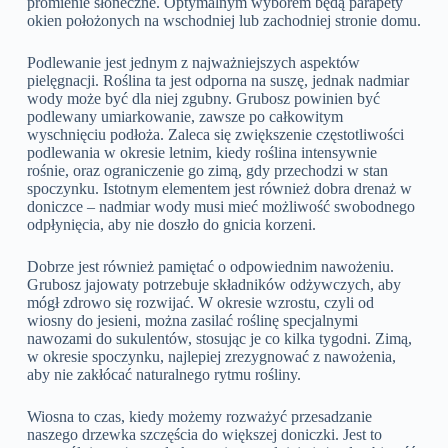
promienie słoneczne. Optymalnym wyborem będą parapety
okien położonych na wschodniej lub zachodniej stronie domu.
Podlewanie jest jednym z najważniejszych aspektów
pielęgnacji. Roślina ta jest odporna na suszę, jednak nadmiar
wody może być dla niej zgubny. Grubosz powinien być
podlewany umiarkowanie, zawsze po całkowitym
wyschnięciu podłoża. Zaleca się zwiększenie częstotliwości
podlewania w okresie letnim, kiedy roślina intensywnie
rośnie, oraz ograniczenie go zimą, gdy przechodzi w stan
spoczynku. Istotnym elementem jest również dobra drenaż w
doniczce – nadmiar wody musi mieć możliwość swobodnego
odpłynięcia, aby nie doszło do gnicia korzeni.
Dobrze jest również pamiętać o odpowiednim nawożeniu.
Grubosz jajowaty potrzebuje składników odżywczych, aby
mógł zdrowo się rozwijać. W okresie wzrostu, czyli od
wiosny do jesieni, można zasilać roślinę specjalnymi
nawozami do sukulentów, stosując je co kilka tygodni. Zimą,
w okresie spoczynku, najlepiej zrezygnować z nawożenia,
aby nie zakłócać naturalnego rytmu rośliny.
Wiosna to czas, kiedy możemy rozważyć przesadzanie
naszego drzewka szczęścia do większej doniczki. Jest to