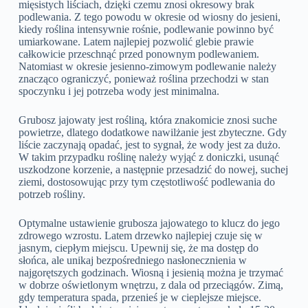
mięsistych liściach, dzięki czemu znosi okresowy brak
podlewania. Z tego powodu w okresie od wiosny do jesieni,
kiedy roślina intensywnie rośnie, podlewanie powinno być
umiarkowane. Latem najlepiej pozwolić glebie prawie
całkowicie przeschnąć przed ponownym podlewaniem.
Natomiast w okresie jesienno-zimowym podlewanie należy
znacząco ograniczyć, ponieważ roślina przechodzi w stan
spoczynku i jej potrzeba wody jest minimalna.
Grubosz jajowaty jest rośliną, która znakomicie znosi suche
powietrze, dlatego dodatkowe nawilżanie jest zbyteczne. Gdy
liście zaczynają opadać, jest to sygnał, że wody jest za dużo.
W takim przypadku roślinę należy wyjąć z doniczki, usunąć
uszkodzone korzenie, a następnie przesadzić do nowej, suchej
ziemi, dostosowując przy tym częstotliwość podlewania do
potrzeb rośliny.
Optymalne ustawienie grubosza jajowatego to klucz do jego
zdrowego wzrostu. Latem drzewko najlepiej czuje się w
jasnym, ciepłym miejscu. Upewnij się, że ma dostęp do
słońca, ale unikaj bezpośredniego nasłonecznienia w
najgorętszych godzinach. Wiosną i jesienią można je trzymać
w dobrze oświetlonym wnętrzu, z dala od przeciągów. Zimą,
gdy temperatura spada, przenieś je w cieplejsze miejsce.