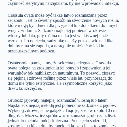
czynność sterylnymi narzędziami, by nie wprowadzić infekcji.
Crassula ovata może być także łatwo rozmnażana przez
sadzonki. Jest to świetny sposób na stworzenie nowych roślin,
które mogą być darem dla przyjaciół lub dodatkiem do innych
wnętrz w domu. Sadzonki najlepiej pobierać w okresie
wiosny lub lata, gdy roślina matka jest w aktywnej fazie
wzrostu. Po odcięciu, sadzonkę należy pozostawić na kilka
dni, by rana się zagoiła, a następnie umieścić w lekkim,
przepuszczalnym podłożu.
Ostatecznie, pamiętajmy, że sekretna pielęgnacja Crassula
ovata polega na zrozumieniu jej potrzeb i zapewnieniu jej
warunków jak najbliższych naturalnym. To pozwoli cieszyć
się piękną i zdrową rośliną przez wiele lat, przynoszącą do
domu nie tylko estetyczne, ale i symboliczne korzyści jako
drzewko szczęścia.
Grubosz jajowaty najlepiej rozmnażać wiosną lub latem.
Najskuteczniejszą metodą jest pobieranie sadzonek z pędów.
Wybieraj zdrowe, silne gałązki. Tnąc je, zostaw około 10 cm
długości. Możesz też spróbować rozmnażać grubosza z liści,
jednak to metoda mniej skuteczna. Po ucięciu sadzonki,
zostaw je na kilka dni, by ranek lekko zaschła – to zmniejszy