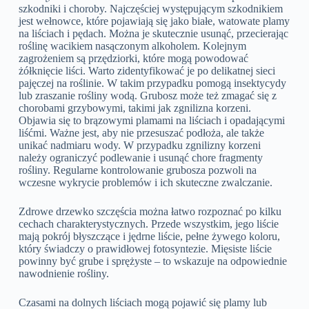
szkodniki i choroby. Najczęściej występującym szkodnikiem
jest wełnowce, które pojawiają się jako białe, watowate plamy
na liściach i pędach. Można je skutecznie usunąć, przecierając
roślinę wacikiem nasączonym alkoholem. Kolejnym
zagrożeniem są przędziorki, które mogą powodować
żółknięcie liści. Warto zidentyfikować je po delikatnej sieci
pajęczej na roślinie. W takim przypadku pomogą insektycydy
lub zraszanie rośliny wodą. Grubosz może też zmagać się z
chorobami grzybowymi, takimi jak zgnilizna korzeni.
Objawia się to brązowymi plamami na liściach i opadającymi
liśćmi. Ważne jest, aby nie przesuszać podłoża, ale także
unikać nadmiaru wody. W przypadku zgnilizny korzeni
należy ograniczyć podlewanie i usunąć chore fragmenty
rośliny. Regularne kontrolowanie grubosza pozwoli na
wczesne wykrycie problemów i ich skuteczne zwalczanie.
Zdrowe drzewko szczęścia można łatwo rozpoznać po kilku
cechach charakterystycznych. Przede wszystkim, jego liście
mają pokrój błyszczące i jędrne liście, pełne żywego koloru,
który świadczy o prawidłowej fotosyntezie. Mięsiste liście
powinny być grube i sprężyste – to wskazuje na odpowiednie
nawodnienie rośliny.
Czasami na dolnych liściach mogą pojawić się plamy lub