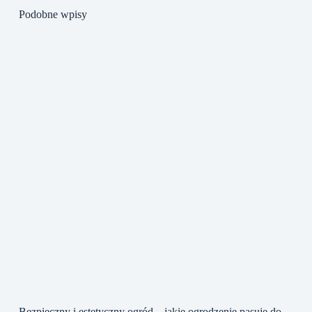
Podobne wpisy
Bezpieczny i estetyczny ogród – jakie ogrodzenie pasuje do