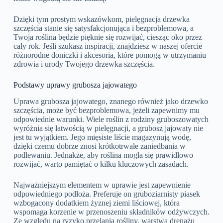
Dzięki tym prostym wskazówkom, pielęgnacja drzewka
szczęścia stanie się satysfakcjonująca i bezproblemowa, a
Twoja roślina będzie pięknie się rozwijać, ciesząc oko przez
cały rok. Jeśli szukasz inspiracji, znajdziesz w naszej ofercie
różnorodne doniczki i akcesoria, które pomogą w utrzymaniu
zdrowia i urody Twojego drzewka szczęścia.
Podstawy uprawy grubosza jajowatego
Uprawa grubosza jajowatego, znanego również jako drzewko
szczęścia, może być bezproblemowa, jeżeli zapewnimy mu
odpowiednie warunki. Wiele roślin z rodziny gruboszowatych
wyróżnia się łatwością w pielęgnacji, a grubosz jajowaty nie
jest tu wyjątkiem. Jego mięsiste liście magazynują wodę,
dzięki czemu dobrze znosi krótkotrwałe zaniedbania w
podlewaniu. Jednakże, aby roślina mogła się prawidłowo
rozwijać, warto pamiętać o kilku kluczowych zasadach.
Najważniejszym elementem w uprawie jest zapewnienie
odpowiedniego podłoża. Preferuje on gruboziarnisty piasek
wzbogacony dodatkiem żyznej ziemi liściowej, która
wspomaga korzenie w przenoszeniu składników odżywczych.
Ze względu na ryzyko przelania rośliny, warstwa drenażu