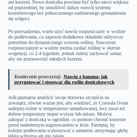
ani korzeni. Nowa doniczka powinna być tylko nieco większa
od poprzedniej, by umożliwić dalszy rozwój systemu
korzeniowego bez jednoczesnego nadmiernego gromadzenia
się wilgoci.
Po przesadzeniu, warto użyć nawóz rozpuszczany w wodzie
do podlewania, co zapewni dodatkowe składniki odżywcze
potrzebne do dynamicznego wzrostu rośliny. Nawozem
rozpuszczanym w wodzie można zasilać roślinę w okresie
wegetacji, co 2-4 tygodnie, jednak należy zachować umiar,
aby nie przenawozić młodych korzeni.
Koniecznie przeczytaj:
Nawóz z banana: jak
przygotować i stosować dla roślin doniczkowych
Jeśli planujesz umieścić swoje drzewko szczęścia na
zewnątrz, równie ważne jest, aby wiedzieć, że Crassula Ovata
najlepiej rośnie w temperaturze umiarkowanej, lecz znosi też
dobrze temperatury stopni wyższe lub niższe. Możesz
zakopać z doniczką w ogrodzie, co pomoże chronić korzenie
przed nadmiernym nagrzewaniem w lecie. Pamiętaj, by
kolejne podlewania wykonywać z umiarem, utrzymując glebę
lekko wilgotną ale nie zalaną.