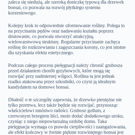
zaleca się niedużą, ale szeroką doniczkę typową dla drzewek
bonsai, co pozwala na rozwój płytkiego systemu
korzeniowego.
Kolejny krok to odpowiednie uformowanie rośliny. Polega to
na przycinaniu pędów oraz nadawaniu kształtu poprzez
drutowanie, co pozwala stworzyć atrakcyjną,
wielowarstwową strukturę. Regularne przycinanie zachęca
roślinę do rozkrzewiania i zagęszczania korony, co jest istotne
dla uzyskania efektu estetycznego.
Podczas całego procesu pielęgnacji należy chronić grubosza
przed działaniem chorób grzybowych, które mogą się
rozwijać przy nadmiernej wilgoci. Roślina ta jest jednak
rzadko atakowana przez szkodniki, co czyni ją idealnym
kandydatem na domowe bonsai.
Dbałość o te szczegóły zapewnia, że drzewko pieniężne nie
tylko przetrwa, lecz także będzie się rozwijać, przynosząc
właścicielowi mnóstwo radości. Grubosz gollum, z
czerwonym brzegiem liści, może dodać dodatkowego uroku,
czyniąc z niego niepowtarzalną ozdobę domu. Taka
pielęgnacja wymaga co prawda cierpliwości i zaangażowania,
ale efekt końcowy w formie pięknie rozwiniętego bonsai jest