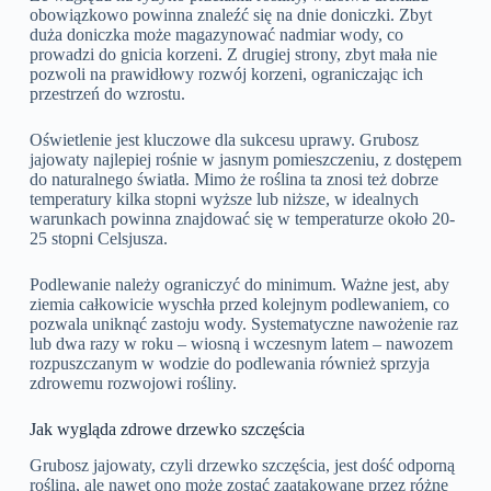
obowiązkowo powinna znaleźć się na dnie doniczki. Zbyt
duża doniczka może magazynować nadmiar wody, co
prowadzi do gnicia korzeni. Z drugiej strony, zbyt mała nie
pozwoli na prawidłowy rozwój korzeni, ograniczając ich
przestrzeń do wzrostu.
Oświetlenie jest kluczowe dla sukcesu uprawy. Grubosz
jajowaty najlepiej rośnie w jasnym pomieszczeniu, z dostępem
do naturalnego światła. Mimo że roślina ta znosi też dobrze
temperatury kilka stopni wyższe lub niższe, w idealnych
warunkach powinna znajdować się w temperaturze około 20-
25 stopni Celsjusza.
Podlewanie należy ograniczyć do minimum. Ważne jest, aby
ziemia całkowicie wyschła przed kolejnym podlewaniem, co
pozwala uniknąć zastoju wody. Systematyczne nawożenie raz
lub dwa razy w roku – wiosną i wczesnym latem – nawozem
rozpuszczanym w wodzie do podlewania również sprzyja
zdrowemu rozwojowi rośliny.
Jak wygląda zdrowe drzewko szczęścia
Grubosz jajowaty, czyli drzewko szczęścia, jest dość odporną
rośliną, ale nawet ono może zostać zaatakowane przez różne