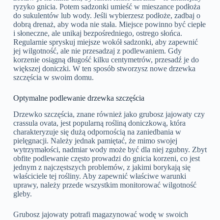
ryzyko gnicia. Potem sadzonki umieść w mieszance podłoża
do sukulentów lub wody. Jeśli wybierzesz podłoże, zadbaj o
dobrą drenaż, aby woda nie stała. Miejsce powinno być ciepłe
i słoneczne, ale unikaj bezpośredniego, ostrego słońca.
Regularnie spryskuj miejsze wokół sadzonki, aby zapewnić
jej wilgotność, ale nie przesadzaj z podlewaniem. Gdy
korzenie osiągną długość kilku centymetrów, przesadź je do
większej doniczki. W ten sposób stworzysz nowe drzewka
szczęścia w swoim domu.
Optymalne podlewanie drzewka szczęścia
Drzewko szczęścia, znane również jako grubosz jajowaty czy
crassula ovata, jest popularną rośliną doniczkową, która
charakteryzuje się dużą odpornością na zaniedbania w
pielęgnacji. Należy jednak pamiętać, że mimo swojej
wytrzymałości, nadmiar wody może być dla niej zgubny. Zbyt
obfite podlewanie często prowadzi do gnicia korzeni, co jest
jednym z najczęstszych problemów, z jakimi borykają się
właściciele tej rośliny. Aby zapewnić właściwe warunki
uprawy, należy przede wszystkim monitorować wilgotność
gleby.
Grubosz jajowaty potrafi magazynować wodę w swoich