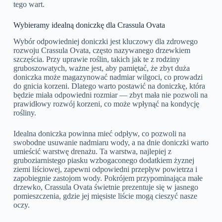
tego wart.
Wybieramy idealną doniczkę dla Crassula Ovata
Wybór odpowiedniej doniczki jest kluczowy dla zdrowego
rozwoju Crassula Ovata, często nazywanego drzewkiem
szczęścia. Przy uprawie roślin, takich jak te z rodziny
gruboszowatych, ważne jest, aby pamiętać, że zbyt duża
doniczka może magazynować nadmiar wilgoci, co prowadzi
do gnicia korzeni. Dlatego warto postawić na doniczkę, która
będzie miała odpowiedni rozmiar — zbyt mała nie pozwoli na
prawidłowy rozwój korzeni, co może wpłynąć na kondycję
rośliny.
Idealna doniczka powinna mieć odpływ, co pozwoli na
swobodne usuwanie nadmiaru wody, a na dnie doniczki warto
umieścić warstwę drenażu. Ta warstwa, najlepiej z
gruboziarnistego piasku wzbogaconego dodatkiem żyznej
ziemi liściowej, zapewni odpowiedni przepływ powietrza i
zapobiegnie zastojom wody. Pokrójem przypominająca małe
drzewko, Crassula Ovata świetnie prezentuje się w jasnego
pomieszczenia, gdzie jej mięsiste liście mogą cieszyć nasze
oczy.