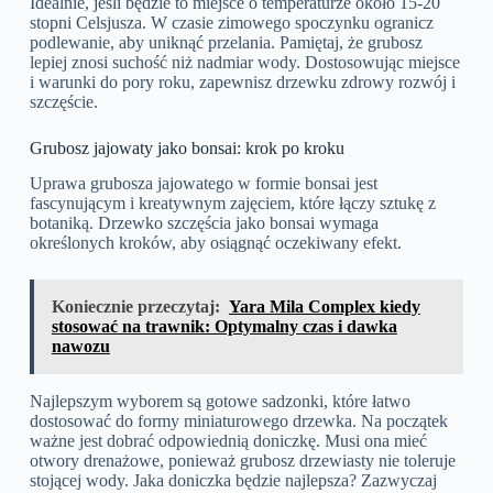
Idealnie, jeśli będzie to miejsce o temperaturze około 15-20
stopni Celsjusza. W czasie zimowego spoczynku ogranicz
podlewanie, aby uniknąć przelania. Pamiętaj, że grubosz
lepiej znosi suchość niż nadmiar wody. Dostosowując miejsce
i warunki do pory roku, zapewnisz drzewku zdrowy rozwój i
szczęście.
Grubosz jajowaty jako bonsai: krok po kroku
Uprawa grubosza jajowatego w formie bonsai jest
fascynującym i kreatywnym zajęciem, które łączy sztukę z
botaniką. Drzewko szczęścia jako bonsai wymaga
określonych kroków, aby osiągnąć oczekiwany efekt.
Koniecznie przeczytaj:
Yara Mila Complex kiedy
stosować na trawnik: Optymalny czas i dawka
nawozu
Najlepszym wyborem są gotowe sadzonki, które łatwo
dostosować do formy miniaturowego drzewka. Na początek
ważne jest dobrać odpowiednią doniczkę. Musi ona mieć
otwory drenażowe, ponieważ grubosz drzewiasty nie toleruje
stojącej wody. Jaka doniczka będzie najlepsza? Zazwyczaj