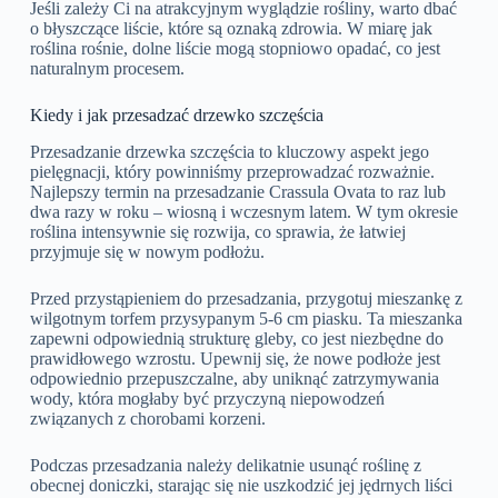
Jeśli zależy Ci na atrakcyjnym wyglądzie rośliny, warto dbać
o błyszczące liście, które są oznaką zdrowia. W miarę jak
roślina rośnie, dolne liście mogą stopniowo opadać, co jest
naturalnym procesem.
Kiedy i jak przesadzać drzewko szczęścia
Przesadzanie drzewka szczęścia to kluczowy aspekt jego
pielęgnacji, który powinniśmy przeprowadzać rozważnie.
Najlepszy termin na przesadzanie Crassula Ovata to raz lub
dwa razy w roku – wiosną i wczesnym latem. W tym okresie
roślina intensywnie się rozwija, co sprawia, że łatwiej
przyjmuje się w nowym podłożu.
Przed przystąpieniem do przesadzania, przygotuj mieszankę z
wilgotnym torfem przysypanym 5-6 cm piasku. Ta mieszanka
zapewni odpowiednią strukturę gleby, co jest niezbędne do
prawidłowego wzrostu. Upewnij się, że nowe podłoże jest
odpowiednio przepuszczalne, aby uniknąć zatrzymywania
wody, która mogłaby być przyczyną niepowodzeń
związanych z chorobami korzeni.
Podczas przesadzania należy delikatnie usunąć roślinę z
obecnej doniczki, starając się nie uszkodzić jej jędrnych liści