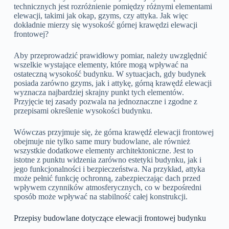
technicznych jest rozróżnienie pomiędzy różnymi elementami
elewacji, takimi jak okap, gzyms, czy attyka. Jak więc
dokładnie mierzy się wysokość górnej krawędzi elewacji
frontowej?
Aby przeprowadzić prawidłowy pomiar, należy uwzględnić
wszelkie wystające elementy, które mogą wpływać na
ostateczną wysokość budynku. W sytuacjach, gdy budynek
posiada zarówno gzyms, jak i attykę, górną krawędź elewacji
wyznacza najbardziej skrajny punkt tych elementów.
Przyjęcie tej zasady pozwala na jednoznaczne i zgodne z
przepisami określenie wysokości budynku.
Wówczas przyjmuje się, że górna krawędź elewacji frontowej
obejmuje nie tylko same mury budowlane, ale również
wszystkie dodatkowe elementy architektoniczne. Jest to
istotne z punktu widzenia zarówno estetyki budynku, jak i
jego funkcjonalności i bezpieczeństwa. Na przykład, attyka
może pełnić funkcję ochronną, zabezpieczając dach przed
wpływem czynników atmosferycznych, co w bezpośredni
sposób może wpływać na stabilność całej konstrukcji.
Przepisy budowlane dotyczące elewacji frontowej budynku