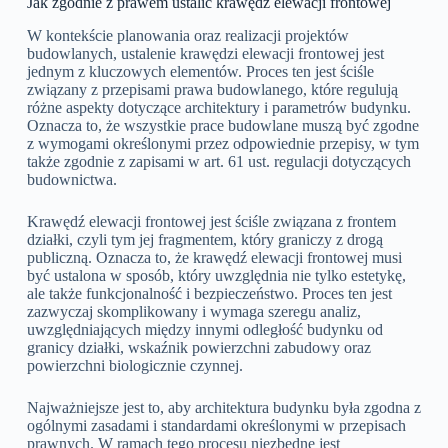
Jak zgodnie z prawem ustalić krawędź elewacji frontowej
W kontekście planowania oraz realizacji projektów
budowlanych, ustalenie krawędzi elewacji frontowej jest
jednym z kluczowych elementów. Proces ten jest ściśle
związany z przepisami prawa budowlanego, które regulują
różne aspekty dotyczące architektury i parametrów budynku.
Oznacza to, że wszystkie prace budowlane muszą być zgodne
z wymogami określonymi przez odpowiednie przepisy, w tym
także zgodnie z zapisami w art. 61 ust. regulacji dotyczących
budownictwa.
Krawędź elewacji frontowej jest ściśle związana z frontem
działki, czyli tym jej fragmentem, który graniczy z drogą
publiczną. Oznacza to, że krawędź elewacji frontowej musi
być ustalona w sposób, który uwzględnia nie tylko estetykę,
ale także funkcjonalność i bezpieczeństwo. Proces ten jest
zazwyczaj skomplikowany i wymaga szeregu analiz,
uwzględniających między innymi odległość budynku od
granicy działki, wskaźnik powierzchni zabudowy oraz
powierzchni biologicznie czynnej.
Najważniejsze jest to, aby architektura budynku była zgodna z
ogólnymi zasadami i standardami określonymi w przepisach
prawnych. W ramach tego procesu niezbędne jest