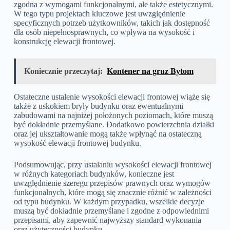
zgodna z wymogami funkcjonalnymi, ale także estetycznymi.
W tego typu projektach kluczowe jest uwzględnienie
specyficznych potrzeb użytkowników, takich jak dostępność
dla osób niepełnosprawnych, co wpływa na wysokość i
konstrukcję elewacji frontowej.
Koniecznie przeczytaj:
Kontener na gruz Bytom
Ostateczne ustalenie wysokości elewacji frontowej wiąże się
także z uskokiem bryły budynku oraz ewentualnymi
zabudowami na najniżej położonych poziomach, które muszą
być dokładnie przemyślane. Dodatkowo powierzchnia działki
oraz jej ukształtowanie mogą także wpłynąć na ostateczną
wysokość elewacji frontowej budynku.
Podsumowując, przy ustalaniu wysokości elewacji frontowej
w różnych kategoriach budynków, konieczne jest
uwzględnienie szeregu przepisów prawnych oraz wymogów
funkcjonalnych, które mogą się znacznie różnić w zależności
od typu budynku. W każdym przypadku, wszelkie decyzje
muszą być dokładnie przemyślane i zgodne z odpowiednimi
przepisami, aby zapewnić najwyższy standard wykonania
oraz użyteczności budynku.