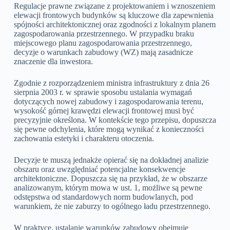
Regulacje prawne związane z projektowaniem i wznoszeniem
elewacji frontowych budynków są kluczowe dla zapewnienia
spójności architektonicznej oraz zgodności z lokalnym planem
zagospodarowania przestrzennego. W przypadku braku
miejscowego planu zagospodarowania przestrzennego,
decyzje o warunkach zabudowy (WZ) mają zasadnicze
znaczenie dla inwestora.
Zgodnie z rozporządzeniem ministra infrastruktury z dnia 26
sierpnia 2003 r. w sprawie sposobu ustalania wymagań
dotyczących nowej zabudowy i zagospodarowania terenu,
wysokość górnej krawędzi elewacji frontowej musi być
precyzyjnie określona. W kontekście tego przepisu, dopuszcza
się pewne odchylenia, które mogą wynikać z konieczności
zachowania estetyki i charakteru otoczenia.
Decyzje te muszą jednakże opierać się na dokładnej analizie
obszaru oraz uwzględniać potencjalne konsekwencje
architektoniczne. Dopuszcza się na przykład, że w obszarze
analizowanym, którym mowa w ust. 1, możliwe są pewne
odstępstwa od standardowych norm budowlanych, pod
warunkiem, że nie zaburzy to ogólnego ładu przestrzennego.
W praktyce, ustalanie warunków zabudowy obejmuje