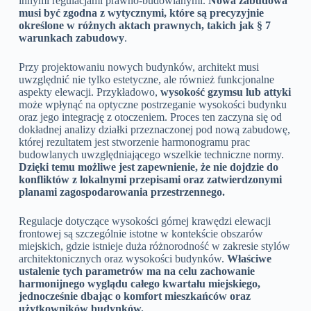
innymi regulacjami prawno-budowlanymi.
Nowa zabudowa
musi być zgodna z wytycznymi, które są precyzyjnie
określone w różnych aktach prawnych, takich jak § 7
warunkach zabudowy
.
Przy projektowaniu nowych budynków, architekt musi
uwzględnić nie tylko estetyczne, ale również funkcjonalne
aspekty elewacji. Przykładowo,
wysokość gzymsu lub attyki
może wpłynąć na optyczne postrzeganie wysokości budynku
oraz jego integrację z otoczeniem. Proces ten zaczyna się od
dokładnej analizy działki przeznaczonej pod nową zabudowę,
której rezultatem jest stworzenie harmonogramu prac
budowlanych uwzględniającego wszelkie techniczne normy.
Dzięki temu możliwe jest zapewnienie, że nie dojdzie do
konfliktów z lokalnymi przepisami oraz zatwierdzonymi
planami zagospodarowania przestrzennego.
Regulacje dotyczące wysokości górnej krawędzi elewacji
frontowej są szczególnie istotne w kontekście obszarów
miejskich, gdzie istnieje duża różnorodność w zakresie stylów
architektonicznych oraz wysokości budynków.
Właściwe
ustalenie tych parametrów ma na celu zachowanie
harmonijnego wyglądu całego kwartału miejskiego,
jednocześnie dbając o komfort mieszkańców oraz
użytkowników budynków.