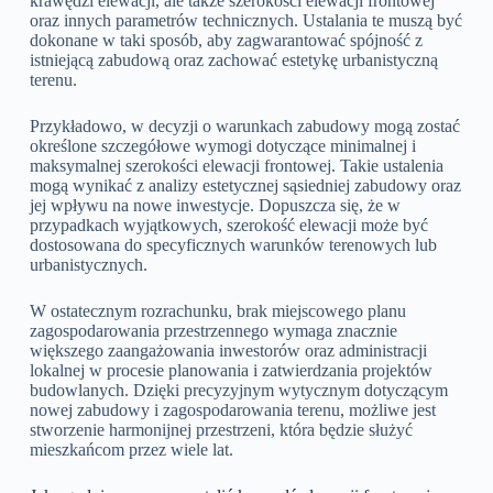
krawędzi elewacji, ale także szerokości elewacji frontowej
oraz innych parametrów technicznych. Ustalania te muszą być
dokonane w taki sposób, aby zagwarantować spójność z
istniejącą zabudową oraz zachować estetykę urbanistyczną
terenu.
Przykładowo, w decyzji o warunkach zabudowy mogą zostać
określone szczegółowe wymogi dotyczące minimalnej i
maksymalnej szerokości elewacji frontowej. Takie ustalenia
mogą wynikać z analizy estetycznej sąsiedniej zabudowy oraz
jej wpływu na nowe inwestycje. Dopuszcza się, że w
przypadkach wyjątkowych, szerokość elewacji może być
dostosowana do specyficznych warunków terenowych lub
urbanistycznych.
W ostatecznym rozrachunku, brak miejscowego planu
zagospodarowania przestrzennego wymaga znacznie
większego zaangażowania inwestorów oraz administracji
lokalnej w procesie planowania i zatwierdzania projektów
budowlanych. Dzięki precyzyjnym wytycznym dotyczącym
nowej zabudowy i zagospodarowania terenu, możliwe jest
stworzenie harmonijnej przestrzeni, która będzie służyć
mieszkańcom przez wiele lat.