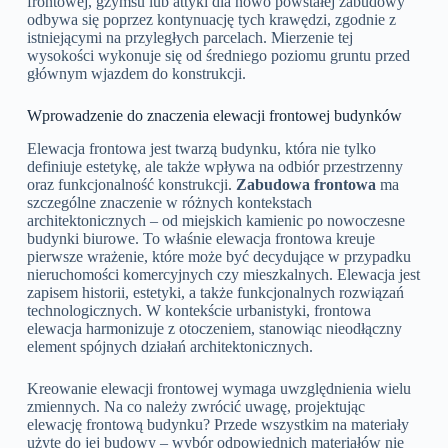
frontowej, gzymsu lub attyki dla nowo powstałej zabudowy
odbywa się poprzez kontynuację tych krawędzi, zgodnie z
istniejącymi na przyległych parcelach. Mierzenie tej
wysokości wykonuje się od średniego poziomu gruntu przed
głównym wjazdem do konstrukcji.
Wprowadzenie do znaczenia elewacji frontowej budynków
Elewacja frontowa jest twarzą budynku, która nie tylko
definiuje estetykę, ale także wpływa na odbiór przestrzenny
oraz funkcjonalność konstrukcji.
Zabudowa frontowa
ma
szczególne znaczenie w różnych kontekstach
architektonicznych – od miejskich kamienic po nowoczesne
budynki biurowe. To właśnie elewacja frontowa kreuje
pierwsze wrażenie, które może być decydujące w przypadku
nieruchomości komercyjnych czy mieszkalnych. Elewacja jest
zapisem historii, estetyki, a także funkcjonalnych rozwiązań
technologicznych. W kontekście urbanistyki, frontowa
elewacja harmonizuje z otoczeniem, stanowiąc nieodłączny
element spójnych działań architektonicznych.
Kreowanie elewacji frontowej wymaga uwzględnienia wielu
zmiennych. Na co należy zwrócić uwagę, projektując
elewację frontową budynku? Przede wszystkim na materiały
użyte do jej budowy – wybór odpowiednich materiałów nie