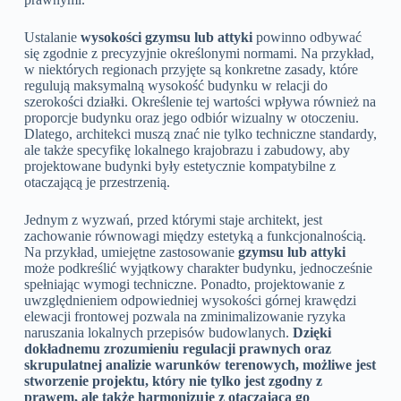
Ustalanie
wysokości gzymsu lub attyki
powinno odbywać
się zgodnie z precyzyjnie określonymi normami. Na przykład,
w niektórych regionach przyjęte są konkretne zasady, które
regulują maksymalną wysokość budynku w relacji do
szerokości działki. Określenie tej wartości wpływa również na
proporcje budynku oraz jego odbiór wizualny w otoczeniu.
Dlatego, architekci muszą znać nie tylko techniczne standardy,
ale także specyfikę lokalnego krajobrazu i zabudowy, aby
projektowane budynki były estetycznie kompatybilne z
otaczającą je przestrzenią.
Jednym z wyzwań, przed którymi staje architekt, jest
zachowanie równowagi między estetyką a funkcjonalnością.
Na przykład, umiejętne zastosowanie
gzymsu lub attyki
może podkreślić wyjątkowy charakter budynku, jednocześnie
spełniając wymogi techniczne. Ponadto, projektowanie z
uwzględnieniem odpowiedniej wysokości górnej krawędzi
elewacji frontowej pozwala na zminimalizowanie ryzyka
naruszania lokalnych przepisów budowlanych.
Dzięki
dokładnemu zrozumieniu regulacji prawnych oraz
skrupulatnej analizie warunków terenowych, możliwe jest
stworzenie projektu, który nie tylko jest zgodny z
prawem, ale także harmonizuje z otaczającą go