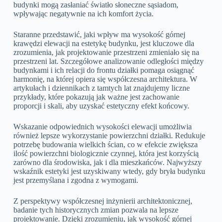
budynki mogą zasłaniać światło słoneczne sąsiadom,
wpływając negatywnie na ich komfort życia.
Staranne przedstawić, jaki wpływ ma wysokość górnej
krawędzi elewacji na estetykę budynku, jest kluczowe dla
zrozumienia, jak projektowanie przestrzeni zmieniało się na
przestrzeni lat. Szczegółowe analizowanie odległości między
budynkami i ich relacji do frontu działki pomaga osiągnąć
harmonię, na której opiera się współczesna architektura. W
artykułach i dziennikach z tamtych lat znajdujemy liczne
przykłady, które pokazują jak ważne jest zachowanie
proporcji i skali, aby uzyskać estetyczny efekt końcowy.
Wskazanie odpowiednich wysokości elewacji umożliwia
również lepsze wykorzystanie powierzchni działki. Redukuje
potrzebę budowania wielkich ścian, co w efekcie zwiększa
ilość powierzchni biologicznie czynnej, która jest korzyścią
zarówno dla środowiska, jak i dla mieszkańców. Najwyższy
wskaźnik estetyki jest uzyskiwany wtedy, gdy bryła budynku
jest przemyślana i zgodna z wymogami.
Z perspektywy współczesnej inżynierii architektonicznej,
badanie tych historycznych zmian pozwala na lepsze
projektowanie. Dzięki zrozumieniu, jak wysokość górnej