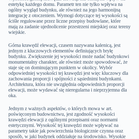
estetykę każdego domu. Parametr ten nie tylko wpływa na
ogólny wygląd budynku, ale również na jego harmonijną
integrację z otoczeniem. Wymogi dotyczące tej wysokości są
ściśle regulowane przez liczne przepisy budowlane, które
mają za zadanie ujednolicenie przestrzeni miejskiej oraz tereny
wiejskie.
Górna krawędź elewacji, czasem nazywana kalenicą, jest
jednym z kluczowych elementów definiujących bryłę
budynku. Zwiększenie jej wysokości może nadać budynkowi
monumentalny charakter, ale również może spowodować, że
staje się on dominującym punktem w okolicy. Wybór
odpowiedniej wysokości tej krawędzi jest więc kluczowy dla
zachowania proporcji i spójności z sąsiednimi budynkami.
Architektura, która nie uwzględnia odpowiednich proporcji
elewacji, może wydawać się nieregularna i nieprzyjemna dla
oka.
Jednym z ważnych aspektów, o których mowa w art.
poświęconym budownictwu, jest zgodność wysokości
krawędzi elewacji z ogólnymi przepisami oraz normami
estetycznymi. Wysokość tej krawędzi może wpływać na
parametry takie jak powierzchnia biologicznie czynna oraz
sposób, w jaki budynek oddziałuje na środowisko. Wysokie