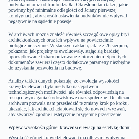
budynkami oraz od frontu działki. Określono tam także, jakie
powinny być minimalne odległości od ściany pierwszej
kondygnacji, aby sposób ustawienia budynków nie wpływał
negatywnie na sąsiednie posesje.
W archiwach można znaleźć również szczegółowe opisy brył
architektonicznych oraz ich wpływu na powierzchnie
biologicznie czynne. W starszych aktach, jak te z 26 sierpnia,
pokazano, jak projekty te ewoluowały, stając się bardziej
uporządkowane i zharmonizowane z otoczeniem. Spód tych
dokumentów zawierał często dodatkowe parametry niezbędne
do uzyskania pozwolenia na budowę.
Analizy takich danych pokazują, że ewolucja wysokości
krawędzi elewacji była nie tylko następstwem
technologicznych możliwości, ale również odpowiedzią na
rosnące wymagania środowiskowe oraz społeczne. Detaliczne
archiwum pozwala nam prześledzić te zmiany krok po kroku,
ukazując, jak architekci adaptowali się do nowych wyzwań,
aby stworzyć zgodne i estetycznie przyjemne przestrzenie.
Wpływ wysokości górnej krawędzi elewacji na estetykę domu
Wysokość górnej krawędzi elewacji ma olbrzymi wpływ na