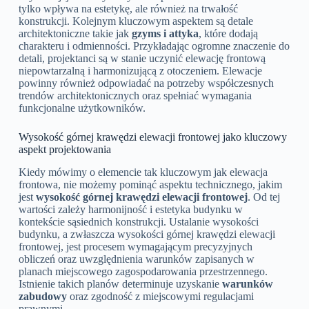
tylko wpływa na estetykę, ale również na trwałość
konstrukcji. Kolejnym kluczowym aspektem są detale
architektoniczne takie jak
gzyms i attyka
, które dodają
charakteru i odmienności. Przykładając ogromne znaczenie do
detali, projektanci są w stanie uczynić elewację frontową
niepowtarzalną i harmonizującą z otoczeniem. Elewacje
powinny również odpowiadać na potrzeby współczesnych
trendów architektonicznych oraz spełniać wymagania
funkcjonalne użytkowników.
Wysokość górnej krawędzi elewacji frontowej jako kluczowy
aspekt projektowania
Kiedy mówimy o elemencie tak kluczowym jak elewacja
frontowa, nie możemy pominąć aspektu technicznego, jakim
jest
wysokość górnej krawędzi elewacji frontowej
. Od tej
wartości zależy harmonijność i estetyka budynku w
kontekście sąsiednich konstrukcji. Ustalanie wysokości
budynku, a zwłaszcza wysokości górnej krawędzi elewacji
frontowej, jest procesem wymagającym precyzyjnych
obliczeń oraz uwzględnienia warunków zapisanych w
planach miejscowego zagospodarowania przestrzennego.
Istnienie takich planów determinuje uzyskanie
warunków
zabudowy
oraz zgodność z miejscowymi regulacjami
prawnymi.