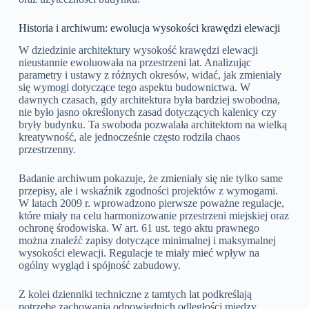
Historia i archiwum: ewolucja wysokości krawędzi elewacji
W dziedzinie architektury wysokość krawędzi elewacji
nieustannie ewoluowała na przestrzeni lat. Analizując
parametry i ustawy z różnych okresów, widać, jak zmieniały
się wymogi dotyczące tego aspektu budownictwa. W
dawnych czasach, gdy architektura była bardziej swobodna,
nie było jasno określonych zasad dotyczących kalenicy czy
bryły budynku. Ta swoboda pozwalała architektom na wielką
kreatywność, ale jednocześnie często rodziła chaos
przestrzenny.
Badanie archiwum pokazuje, że zmieniały się nie tylko same
przepisy, ale i wskaźnik zgodności projektów z wymogami.
W latach 2009 r. wprowadzono pierwsze poważne regulacje,
które miały na celu harmonizowanie przestrzeni miejskiej oraz
ochronę środowiska. W art. 61 ust. tego aktu prawnego
można znaleźć zapisy dotyczące minimalnej i maksymalnej
wysokości elewacji. Regulacje te miały mieć wpływ na
ogólny wygląd i spójność zabudowy.
Z kolei dzienniki techniczne z tamtych lat podkreślają
potrzebę zachowania odpowiednich odległości między