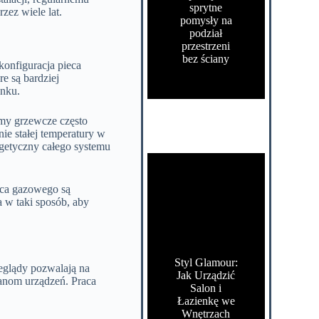
sprytne
zez wiele lat.
pomysły na
podział
przestrzeni
bez ściany
konfiguracja pieca
e są bardziej
ynku.
emy grzewcze często
e stałej temperatury w
getyczny całego systemu
ieca gazowego są
a w taki sposób, aby
Styl Glamour:
eglądy pozwalają na
Jak Urządzić
nom urządzeń. Praca
Salon i
Łazienkę we
Wnętrzach