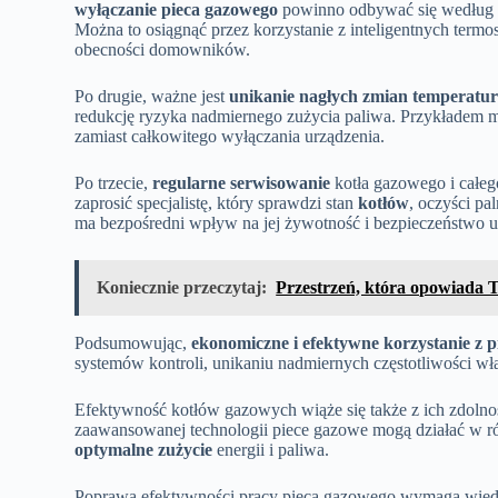
wyłączanie pieca gazowego
powinno odbywać się według ha
Można to osiągnąć przez korzystanie z inteligentnych term
obecności domowników.
Po drugie, ważne jest
unikanie nagłych zmian temperatu
redukcję ryzyka nadmiernego zużycia paliwa. Przykładem m
zamiast całkowitego wyłączania urządzenia.
Po trzecie,
regularne serwisowanie
kotła gazowego i całeg
zaprosić specjalistę, który sprawdzi stan
kotłów
, oczyści pa
ma bezpośredni wpływ na jej żywotność i bezpieczeństwo 
Koniecznie przeczytaj:
Przestrzeń, która opowiada 
Podsumowując,
ekonomiczne i efektywne korzystanie z 
systemów kontroli, unikaniu nadmiernych częstotliwości wł
Efektywność kotłów gazowych wiąże się także z ich zdolno
zaawansowanej technologii piece gazowe mogą działać w ró
optymalne zużycie
energii i paliwa.
Poprawa efektywności pracy pieca gazowego wymaga wiedzy 