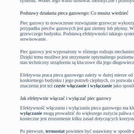
systemu. Wobec tego warto stosować metodyczne i przemyśl
Podstawy działania pieca gazowego: Co musisz wiedzieć
Piec gazowy to nowoczesne rozwiązanie grzewcze wykorzys
przypadku pieców gazowych jest gaz ziemny lub płynny. W w
grzewczego budynku. Podstawą efektywności takiego syst
serwisowanie.
Piec gazowy jest wyposażony w różnego rodzaju mechanizm
Dzięki temu możliwe jest utrzymanie optymalnego poziomu
stan techniczny urządzenia są kluczowe dla jego długowiec
Efektywna praca pieca gazowego zależy w dużej mierze od
konkretnego budynku i jego potrzeb cieplnych, co pozwala
znaczenia jest też
częste włączanie i wyłączanie
jako sposób
Jak efektywnie włączać i wyłączać piec gazowy
Efektywność włączania i wyłączania pieca gazowego ma k
wyłączanie
mogą prowadzić do większego zużycia paliwa or
konieczne jest zrozumienie kilku zasad dotyczących korzyst
Po pierwsze,
termostat
powinien być ustawiony w sposób