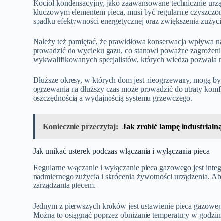
Kocioł kondensacyjny, jako zaawansowane technicznie urzą
kluczowym elementem pieca, musi być regularnie czyszczo
spadku efektywności energetycznej oraz zwiększenia zużyci
Należy też pamiętać, że prawidłowa konserwacja wpływa n
prowadzić do wycieku gazu, co stanowi poważne zagrożenie 
wykwalifikowanych specjalistów, których wiedza pozwala n
Dłuższe okresy, w których dom jest nieogrzewany, mogą być
ogrzewania na dłuższy czas może prowadzić do utraty komfo
oszczędnością a wydajnością systemu grzewczego.
Koniecznie przeczytaj:
Jak zrobić lampę industrialną
Jak unikać usterek podczas włączania i wyłączania pieca
Regularne włączanie i wyłączanie pieca gazowego jest integ
nadmiernego zużycia i skrócenia żywotności urządzenia. Ab
zarządzania piecem.
Jednym z pierwszych kroków jest ustawienie pieca gazoweg
Można to osiągnąć poprzez obniżanie temperatury w godzi