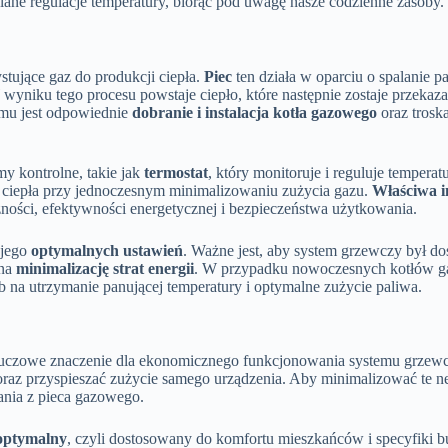
ane regulacje temperatury, biorąc pod uwagę nasze codzienne zasoby.
tujące gaz do produkcji ciepła.
Piec
ten działa w oparciu o spalanie p
yniku tego procesu powstaje ciepło, które następnie zostaje przekaz
emu jest odpowiednie
dobranie i instalacja kotła gazowego
oraz troska
y kontrolne, takie jak
termostat
, który monitoruje i reguluje tempera
 ciepła przy jednoczesnym minimalizowaniu zużycia gazu.
Właściwa i
zności, efektywności energetycznej i bezpieczeństwa użytkowania.
 jego
optymalnych ustawień
. Ważne jest, aby system grzewczy był d
 na
minimalizację strat energii
. W przypadku nowoczesnych kotłów g
 na utrzymanie panującej temperatury i optymalne zużycie paliwa.
luczowe znaczenie dla ekonomicznego funkcjonowania systemu grzew
az przyspieszać zużycie samego urządzenia. Aby minimalizować te n
ania z pieca gazowego.
optymalny
, czyli dostosowany do komfortu mieszkańców i specyfiki 