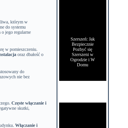
aliwa, którym w
ane do systemu
 o jego regularne
Szerszeń: Jak
Bezpiecznie
turę w pomieszczeniu.
Pozbyć się
nstalacja
oraz dbałość o
Szerszeni w
Ogrodzie i W
Domu
ostosowany do
azowych nie bez
czego.
Częste włączanie i
egatywne skutki,
budynku.
Włączanie i