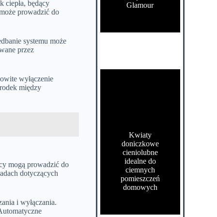
k ciepła, będący
Glamour
 może prowadzić do
edbanie systemu może
ywane przez
kowite wyłączenie
środek między
Kwiaty
doniczkowe
cieniolubne
idealne do
racy mogą prowadzić do
ciemnych
oradach dotyczących
pomieszczeń
domowych
ania i wyłączania.
 Automatyczne