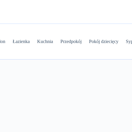
lon
Łazienka
Kuchnia
Przedpokój
Pokój dziecięcy
Syp