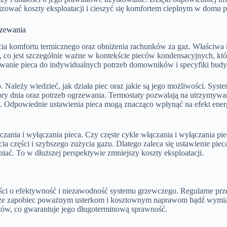
zować koszty eksploatacji i cieszyć się komfortem cieplnym w domu pr
rzewania
cia komfortu termicznego oraz obniżenia rachunków za gaz. Właściwa 
 co jest szczególnie ważne w kontekście pieców kondensacyjnych, któr
sowanie pieca do indywidualnych potrzeb domowników i specyfiki bud
Należy wiedzieć, jak działa piec oraz jakie są jego możliwości. Syst
y dnia oraz potrzeb ogrzewania. Termostaty pozwalają na utrzymywani
. Odpowiednie ustawienia pieca mogą znacząco wpłynąć na efekt ener
czania i wyłączania pieca. Czy częste cykle włączania i wyłączania p
 części i szybszego zużycia gazu. Dlatego zaleca się ustawienie piec
eniać. To w dłuższej perspektywie zmniejszy koszty eksploatacji.
ci o efektywność i niezawodność systemu grzewczego. Regularne prz
oże zapobiec poważnym usterkom i kosztownym naprawom bądź wymia
tów, co gwarantuje jego długoterminową sprawność.