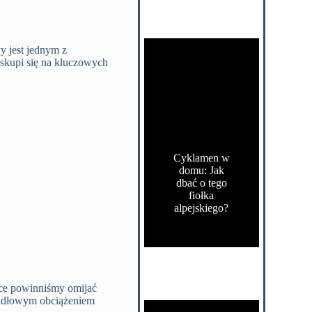
y jest jednym z
skupi się na kluczowych
Cyklamen w
domu: Jak
dbać o tego
fiołka
alpejskiego?
ce powinniśmy omijać
widłowym obciążeniem