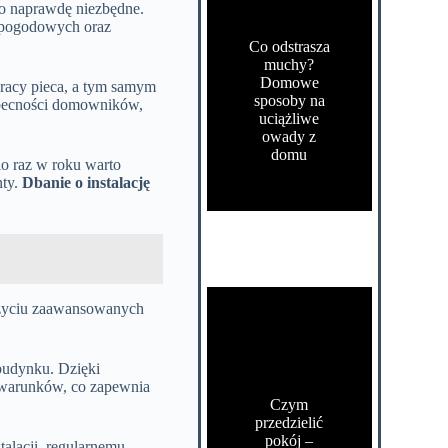
to naprawdę niezbędne.
w pogodowych oraz
Co odstrasza
muchy?
Domowe
 pracy pieca, a tym samym
sposoby na
eobecności domowników,
uciążliwe
owady z
domu
io raz w roku warto
nty.
Dbanie o instalację
 użyciu zaawansowanych
budynku. Dzięki
ę warunków, co zapewnia
Czym
przedzielić
pokój –
alacji, regularnemu