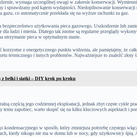
dzenie, wymaga szczególnej uwagi w zakresie konserwacji. Wymienni
ny i sprawdzany pod kątem wydajności. Niedopilnowanie konserwacji
a gazu, co automatycznie przekłada się na wyższe rachunki za gaz.
a bezpieczeństwo użytkowania pieca gazowego. Uszkodzenie lub zani
dla ludzi i mienia. Dlatego tak istotne są regularne przeglądy wykon
a utrzymanie pieca w optymalnym stanie.
 korzystne z energetycznego punktu widzenia, ale pamiętajmy, że cał
rtu termicznego i innych problemów. Najważniejsze to znaleźć złoty 
 z belki i siatki – DIY krok po kroku
ralną częścią jego codziennej eksploatacji, jednak zbyt częste cykle p
y temu zapobiec, warto skupić się na kilku kluczowych aspektach i p
o kondensacyjnego w sposób, który zmniejsza potrzebę częstego włącz
nach, kiedy nikogo nie ma w domu lub w nocy, gdy użytkownicy śpią.