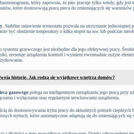
rmonogramu, który zapewnia, że piec pracuje tylko wtedy, gdy jest 
ostatów, które dostosowują pracę pieca do zmieniających się warunkó
ry
. Stabilne ustawienie termostatu pozwala na utrzymanie jednostajnej
oże być obniżenie temperatury o kilka stopni na noc lub podczas ni
o systemu grzewczego jest niezbędne dla jego efektywnej pracy. Średn
lniki, zresetuje urządzenia kontroli i wymieni ewentualnie zużyte eleme
użytkowania.
Twoją historię. Jak rodzą się wyjątkowe wnętrza domów?
pieca gazowego
polega na inteligentnym zarządzaniu jego pracą przy
ączania i wyłączania oraz regularnym serwisowaniu urządzenia.
ścią do dostosowywania trybu pracy do aktualnych potrzeb cieplnych 
żnych trybach, które automatycznie adaptują się do zmieniających si
i dbałości o jego prawidłowe użytkowanie. Dzięki odpowiedniej inst