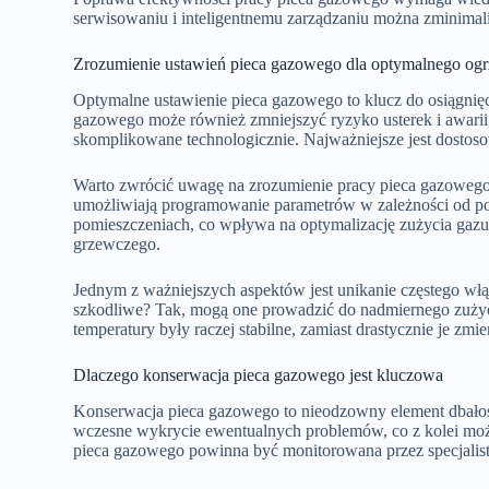
serwisowaniu i inteligentnemu zarządzaniu można zminimali
Zrozumienie ustawień pieca gazowego dla optymalnego og
Optymalne ustawienie pieca gazowego to klucz do osiągnię
gazowego może również zmniejszyć ryzyko usterek i awarii,
skomplikowane technologicznie. Najważniejsze jest dosto
Warto zwrócić uwagę na zrozumienie pracy pieca gazowego. 
umożliwiają programowanie parametrów w zależności od por
pomieszczeniach, co wpływa na optymalizację zużycia gazu
grzewczego.
Jednym z ważniejszych aspektów jest unikanie częstego włą
szkodliwe? Tak, mogą one prowadzić do nadmiernego zużycia
temperatury były raczej stabilne, zamiast drastycznie je zmi
Dlaczego konserwacja pieca gazowego jest kluczowa
Konserwacja pieca gazowego to nieodzowny element dbałoś
wczesne wykrycie ewentualnych problemów, co z kolei m
pieca gazowego powinna być monitorowana przez specjalis