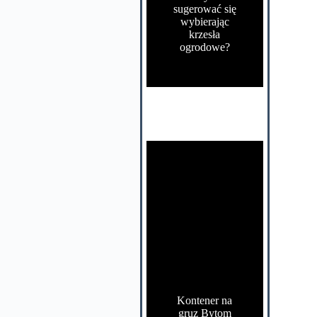
sugerować się
wybierając
krzesła
ogrodowe?
Kontener na
gruz Bytom