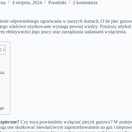
yna
4 sierpnia, 2024
Poradniki
2 komentarze
wnienie odpowiedniego ogrzewania w naszych domach. O ile piec gazow
 jego właściwe użytkowanie wymaga pewnej wiedzy. Poniższy artykuł 
em efektywności jego pracy oraz zarządzania zadaniami wyłączenia.
nia
ego
ezpieczne?
Czy nocą powinniśmy wyłączać piecyk gazowy? W prakty
mogą one skutkować niewłaściwym zapotrzebowaniem na gaz i niepra